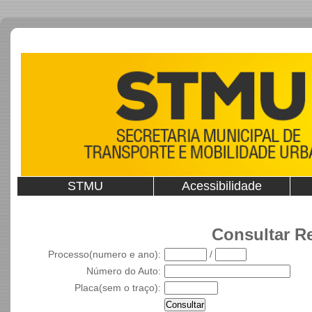
STMU
Acessibilidade
Consultar R
Processo(numero e ano):
/
Número do Auto:
Placa(sem o traço):