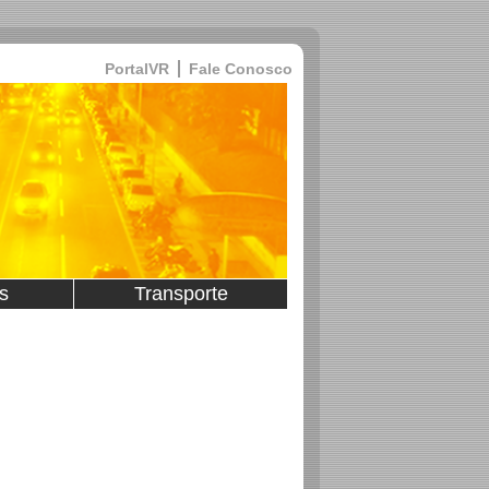
PortalVR
Fale Conosco
s
Transporte