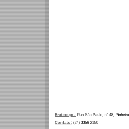
Endereço:
Rua São Paulo, n° 48, Pinheira
Contato:
(
24) 3356-2150