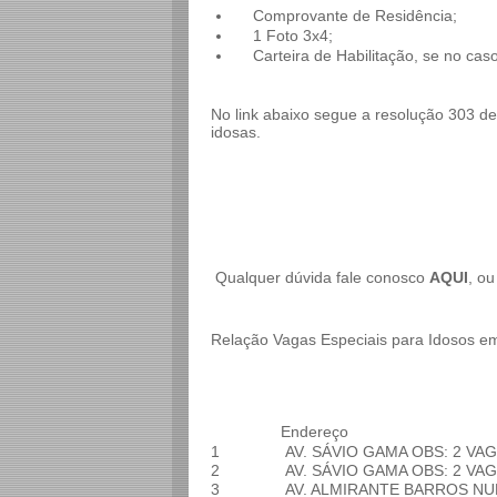
Comprovante de Residência;
1 Foto 3x4;
Carteira de Habilitação, se no caso
No link abaixo segue a resolução 303 d
idosas.
Qualquer dúvida fale conosco
AQUI
, ou
Relação Vagas Especiais para Idosos e
Endereço
1
AV. SÁVIO GAMA
OBS: 2 VA
2
AV. SÁVIO GAMA
OBS: 2 VA
3
AV. ALMIRANTE BARROS N