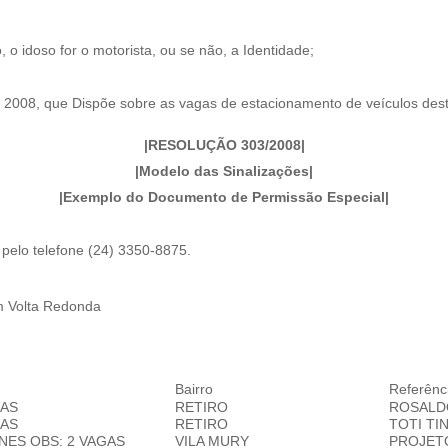
, o idoso for o motorista, ou se não, a Identidade;
e 2008, que Dispõe sobre as vagas de estacionamento de veículos des
|
RESOLUÇÃO 303/2008
|
|
Modelo das Sinalizações
|
|
Exemplo do Documento de Permissão Especial
|
 pelo telefone (24) 3350-8875.
m Volta Redonda
Bairro
Referênc
GAS
RETIRO
ROSALD
GAS
RETIRO
TOTI TI
UNES
OBS: 2 VAGAS
VILA MURY
PROJET