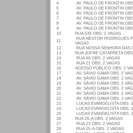
4
AV. PAULO DE FRONTIN
OBS
5
AV. PAULO DE FRONTIN
OBS
6
AV. PAULO DE FRONTIN
OBS
7
AV. PAULO DE FRONTIN
OBS
8
AV. PAULO DE FRONTIN
OBS
9
AV. PAULO DE FRONTIN
OBS
10
RUA 535
OBS: 2 VAGAS
RUA NESTOR RODRIGUES 
11
VAGAS
12
RUA NOSSA SENHORA DAS
13
RUA JOFRE CATAPRETA
OBS
14
RUA 60
OBS: 2 VAGAS
15
RUA 21
OBS: 2 VAGAS
16
ACESSO PÚBLICO
OBS: 2 V
17
AV. SÁVIO GAMA
OBS: 2 VA
18
AV. SÁVIO GAMA
OBS: 2 VA
19
AV. SÁVIO GAMA
OBS: 2 VA
20
AV. SÁVIO GAMA
OBS: 2 VA
21
AV. SÁVIO GAMA
OBS: 2 VA
22
AV. SÁVIO GAMA
OBS: 2 VA
23
LUCAS EVANGELISTA
OBS: 
24
LUCAS EVANGELISTA
OBS: 
25
LUCAS EVANGELISTA
OBS: 
26
RUA 25-A
OBS: 2 VAGAS
27
RUA 23
OBS: 2 VAGAS
28
RUA 25-A
OBS: 2 VAGAS