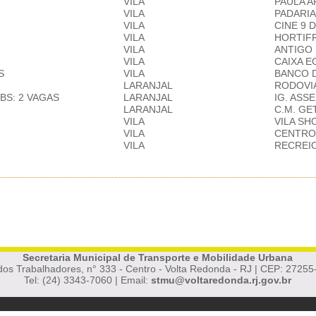
VILA
PAULA 
VILA
PADARI
VILA
CINE 9 
VILA
HORTIF
VILA
ANTIGO
VILA
CAIXA 
S
VILA
BANCO 
LARANJAL
RODOVIÁ
BS: 2 VAGAS
LARANJAL
IG. ASS
LARANJAL
C.M. GE
VILA
VILA SH
VILA
CENTRO
VILA
RECREI
Secretaria Municipal de Transporte e Mobilidade Urbana
dos Trabalhadores, n° 333 - Centro - Volta Redonda - RJ | CEP: 27255
Tel: (24) 3343-7060 | Email:
stmu@voltaredonda.rj.gov.br