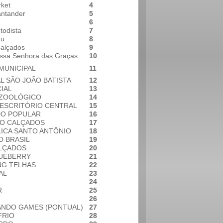
ket
4
ntander
5
6
todista
7
au
8
alçados
9
ossa Senhora das Graças
10
MUNICIPAL
11
L SÃO JOÃO BATISTA
12
IAL
13
 ZOOLÓGICO
14
 ESCRITÓRIO CENTRAL
15
O POPULAR
16
O CALÇADOS
17
ICA SANTO ANTÔNIO
18
O BRASIL
19
ALÇADOS
20
LUEBERRY
21
NG TELHAS
22
AL
23
24
R
25
26
ANDO GAMES (PONTUAL)
27
FRIO
28