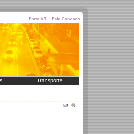
PortalVR
Fale Conosco
s
Transporte