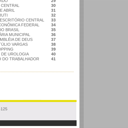
ARDO
29
A CENTRAL
30
DE ABRIL
31
RUTI
32
 ESCRITÓRIO CENTRAL
33
ECONÔMICA FEDERAL
34
DO BRASIL
35
RIA MUNICIPAL
36
EMBLÉIA DE DEUS
37
TÚLIO VARGAS
38
OPPING
39
 DE UROLOGIA
40
O DO TRABALHADOR
41
-125