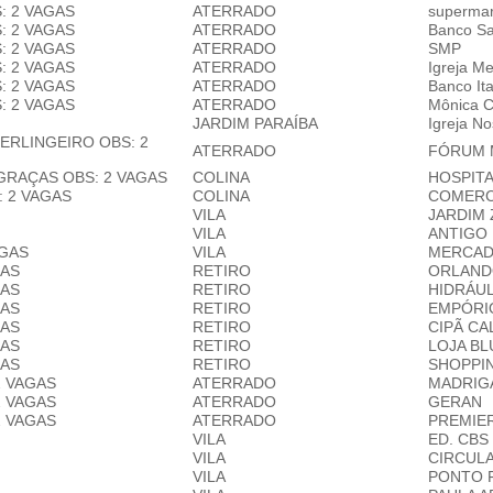
: 2 VAGAS
ATERRADO
supermar
: 2 VAGAS
ATERRADO
Banco Sa
: 2 VAGAS
ATERRADO
SMP
: 2 VAGAS
ATERRADO
Igreja Me
: 2 VAGAS
ATERRADO
Banco It
: 2 VAGAS
ATERRADO
Mônica C
JARDIM PARAÍBA
Igreja N
PERLINGEIRO
OBS: 2
ATERRADO
FÓRUM 
 GRAÇAS
OBS: 2 VAGAS
COLINA
HOSPITA
: 2 VAGAS
COLINA
COMERC
VILA
JARDIM
VILA
ANTIGO
AGAS
VILA
MERCAD
GAS
RETIRO
ORLAND
GAS
RETIRO
HIDRÁUL
GAS
RETIRO
EMPÓRI
GAS
RETIRO
CIPÃ C
GAS
RETIRO
LOJA B
GAS
RETIRO
SHOPPI
2 VAGAS
ATERRADO
MADRIG
2 VAGAS
ATERRADO
GERAN
2 VAGAS
ATERRADO
PREMIE
VILA
ED. CBS
VILA
CIRCUL
VILA
PONTO 