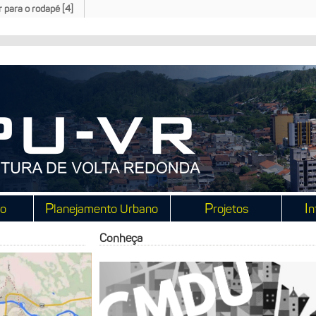
Ir para o rodapé [4]
P
P
I
io
lanejamento Urbano
rojetos
n
Conheça