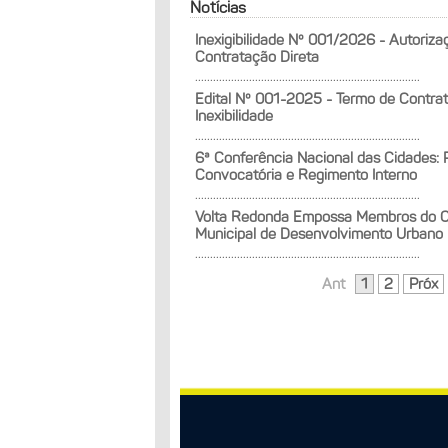
Notícias
Inexigibilidade Nº 001/2026 - Autoriza
Contratação Direta
...........................................................................
Edital Nº 001-2025 - Termo de Contra
Inexibilidade
...........................................................................
6ª Conferência Nacional das Cidades: 
Convocatória e Regimento Interno
...........................................................................
Volta Redonda Empossa Membros do C
Municipal de Desenvolvimento Urbano
...........................................................................
Ant
1
2
Próx