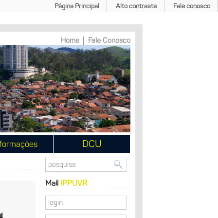
Página Principal
Alto contraste
Fale conosco
Home
Fale Conosco
DCU
formações
Mail
IPPUVR