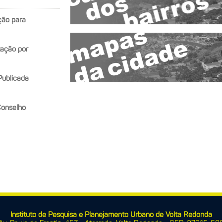
ção para
tação por
Publicada
onselho
Instituto de Pesquisa e Planejamento Urbano de Volta Redonda