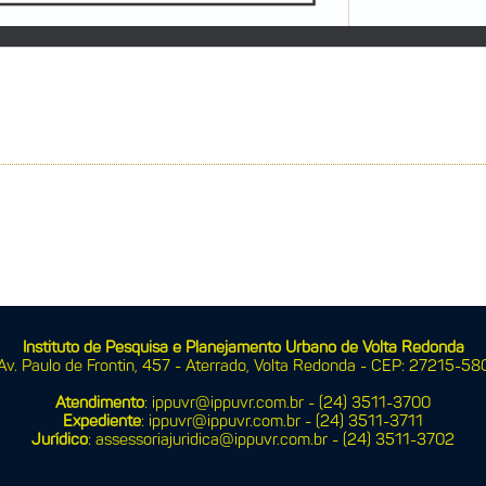
Instituto de Pesquisa e Planejamento Urbano de Volta Redonda
Av. Paulo de Frontin, 457 - Aterrado,
Volta Redonda - CEP:
27215-58
Atendimento
: ippuvr@ippuvr.com.br - (24) 3511-3700
Expediente
:
ippuvr@ippuvr.com.br -
(24) 3511-3711
Jurídico
: assessoriajuridica@ippuvr.com.br -
(24) 3511-3702