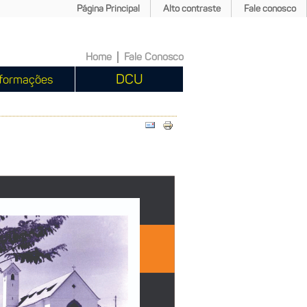
Página Principal
Alto contraste
Fale conosco
Home
Fale Conosco
DCU
formações