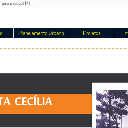
Ir para o rodapé [4]
P
P
I
io
lanejamento Urbano
rojetos
n