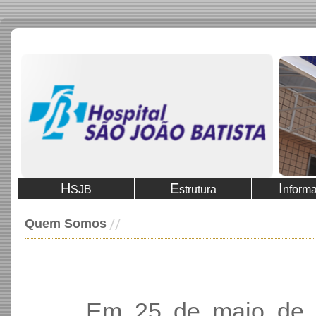
H
E
I
SJB
strutura
nform
Quem Somos
Em 25 de maio de 195