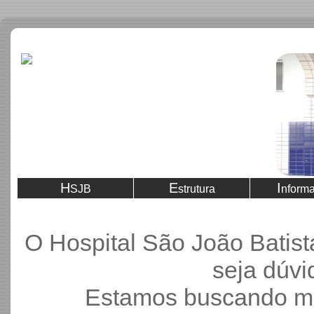
H
E
I
SJB
strutura
nform
O Hospital São João Batist
seja dúvid
Estamos buscando me