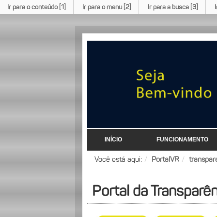
Ir para o conteúdo [1]
Ir para o menu [2]
Ir para a busca [3]
INÍCIO
FUNCIONAMENTO
Você está aqui:
PortalVR
transpar
Portal da Transparê