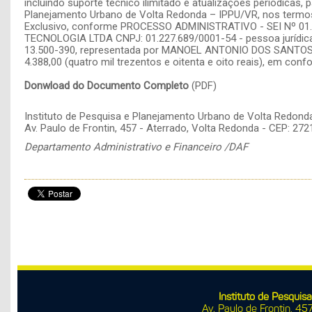
incluindo suporte técnico ilimitado e atualizações periódicas, 
Planejamento Urbano de Volta Redonda – IPPU/VR, nos termos da
Exclusivo, conforme PROCESSO ADMINISTRATIVO - SEI Nº 01.
TECNOLOGIA LTDA CNPJ: 01.227.689/0001-54 - pessoa jurídica d
13.500-390, representada por MANOEL ANTONIO DOS SANTOS CPF
4.388,00 (quatro mil trezentos e oitenta e oito reais), em co
Donwload do Documento Completo
(PDF)
Instituto de Pesquisa e Planejamento Urbano de Volta Redon
Av. Paulo de Frontin, 457 - Aterrado, Volta Redonda - CEP: 27
Departamento Administrativo e Financeiro /DAF
Instituto de Pesqui
Av. Paulo de Frontin, 45