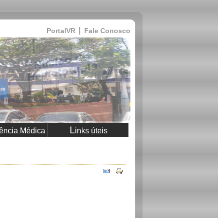
PortalVR
Fale Conosco
L
ência Médica
inks úteis