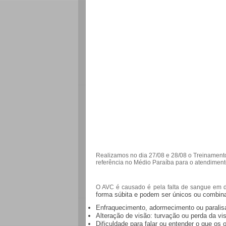
Realizamos no dia 27/08 e 28/08 o Treinamento 
referência no Médio Paraíba para o atendimen
O AVC é causado é pela falta de sangue em de
forma súbita e podem ser únicos ou combina
Enfraquecimento, adormecimento ou paralisa
Alteração de visão: turvação ou perda da vi
Dificuldade para falar ou entender o que os