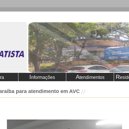
I
A
R
ura
nformações
tendimentos
esid
Paraíba para atendimento em AVC